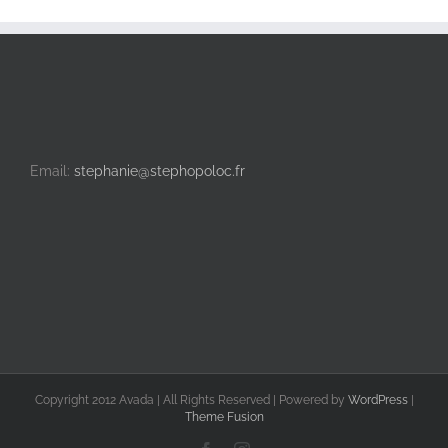
Email:
stephanie@stephopoloc.fr
Copyright 2012 Avada | All Rights Reserved | Powered by
WordPress
|
Theme Fusion