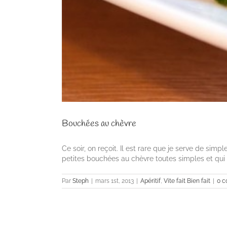
Bouchées au chèvre
Ce soir, on reçoit. Il est rare que je serve de sim
petites bouchées au chèvre toutes simples et qui 
Par
Steph
|
mars 1st, 2013
|
Apéritif
,
Vite fait Bien fait
|
0 c