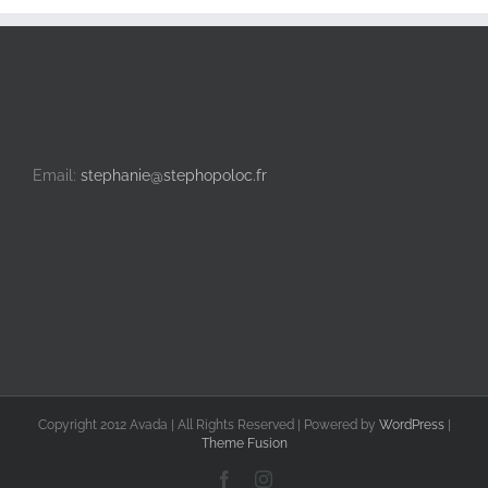
Email:
stephanie@stephopoloc.fr
Copyright 2012 Avada | All Rights Reserved | Powered by
WordPress
|
Theme Fusion
Facebook
Instagram