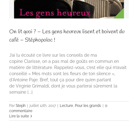
On lit quoi ? – Les gens heureux lisent et boivent du
café – Stéphopoloc !
J’ai lu écouté ce livre sur les conseils de ma
copine Clarisse, on a pas mal de goûts en commun en
matière de littérature. Rappelez-vous, c’est elle qui m’avait
conseillé « Mes mots sont les fleurs de ton silence »,
d’Antoine Paje. Bref, tout ça pour dire qu’en parlant
de Virginie Grimaldi, dont je vous parlerai sûrement la
semaine [...]
Par
Steph
|
juillet 12th, 2017
|
Lecture
,
Pour les grands
|
0
commentaire
Lire la suite