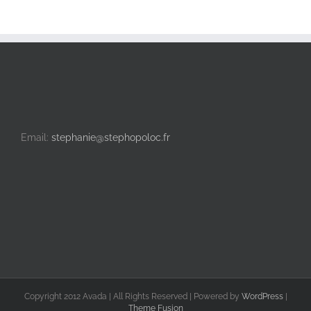
Email:
stephanie@stephopoloc.fr
Copyright 2012 Avada | All Rights Reserved | Powered by
WordPress
|
Theme Fusion