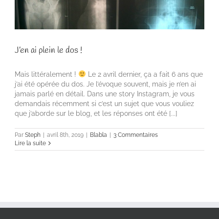
J’en ai plein le dos !
Mais littéralement !
Le 2 avril dernier, ça a fait 6 ans que
j’ai été opérée du dos. Je l’évoque souvent, mais je n’en ai
jamais parlé en détail. Dans une story Instagram, je vous
demandais récemment si c’est un sujet que vous vouliez
que j’aborde sur le blog, et les réponses ont été [...]
Par
Steph
|
avril 8th, 2019
|
Blabla
|
3 Commentaires
Lire la suite