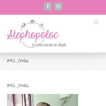
Passer
au
Facebook
Instagram
contenu
IMG_0486
IMG_0486