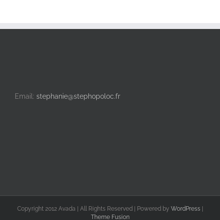
Email:
stephanie@stephopoloc.fr
Copyright 2012 Avada | All Rights Reserved | Powered by
WordPress
|
Theme Fusion