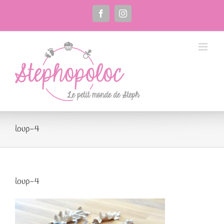
Passer
au
Facebook
Instagram
contenu
loup-4
loup-4