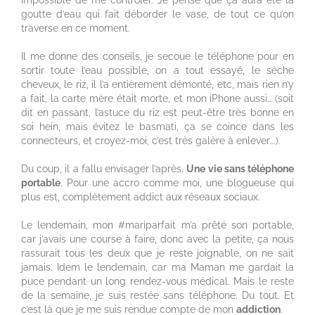
goutte d’eau qui fait déborder le vase, de tout ce qu’on
traverse en ce moment.
Il me donne des conseils, je secoue le téléphone pour en
sortir toute l’eau possible, on a tout essayé, le sèche
cheveux, le riz, il l’a entièrement démonté, etc, mais rien n’y
a fait, la carte mère était morte, et mon iPhone aussi… (soit
dit en passant, l’astuce du riz est peut-être très bonne en
soi hein, mais évitez le basmati, ça se coince dans les
connecteurs, et croyez-moi, c’est très galère à enlever….).
Du coup, il a fallu envisager l’après.
Une vie sans téléphone
portable
. Pour une accro comme moi, une blogueuse qui
plus est, complètement addict aux réseaux sociaux.
Le lendemain, mon #mariparfait m’a prêté son portable,
car j’avais une course à faire, donc avec la petite, ça nous
rassurait tous les deux que je reste joignable, on ne sait
jamais. Idem le lendemain, car ma Maman me gardait la
puce pendant un long rendez-vous médical. Mais le reste
de la semaine, je suis restée sans téléphone. Du tout. Et
c’est là que je me suis rendue compte de mon
addiction
.