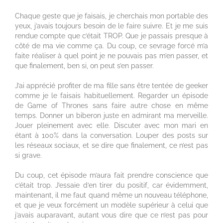
Chaque geste que je faisais, je cherchais mon portable des
yeux, j’avais toujours besoin de le faire suivre. Et je me suis
rendue compte que c’était TROP. Que je passais presque à
côté de ma vie comme ça. Du coup, ce sevrage forcé m’a
faite réaliser à quel point je ne pouvais pas m’en passer, et
que finalement, ben si, on peut s’en passer.
J’ai apprécié profiter de ma fille sans être tentée de geeker
comme je le faisais habituellement. Regarder un épisode
de Game of Thrones sans faire autre chose en même
temps. Donner un biberon juste en admirant ma merveille.
Jouer pleinement avec elle. Discuter avec mon mari en
étant à 100% dans la conversation. Louper des posts sur
les réseaux sociaux, et se dire que finalement, ce n’est pas
si grave.
Du coup, cet épisode m’aura fait prendre conscience que
c’était trop. J’essaie d’en tirer du positif, car évidemment,
maintenant, il me faut quand même un nouveau téléphone,
et que je veux forcément un modèle supérieur à celui que
j’avais auparavant, autant vous dire que ce n’est pas pour