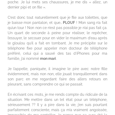
poche. Je lui mets ses chaussures, je me dis « allez, un
dernier pipi et on file ».
C’est donc tout naturellement que je file aux toilettes, que
je baisse mon pantalon, et que…
PLOUF
! Mon sang n’a fait
qu’un tour ! Non non ce n’est pas possible je n’ai pas fait ça.
Un quart de seconde à peine pour réaliser, le repêcher,
l’essuyer, le secouer pour en vider le maximum d’eau après
le gloulou qu’il a fait en tombant. Je me précipite sur le
téléphone fixe pour appeler mon docteur de téléphone
préféré, celui qui a sauvé des tas d’iPhones pour ma
famille, j’ai nommé
mon mari
.
Je l’appelle, paniquée, il imagine le pire avec notre fille
évidemment, mais non non, elle jouait tranquillement dans
son parc en me regardant faire des allers retours en
pleurant, sans comprendre ce qui se passait.
En écrivant ces mots, je me rends compte du ridicule de la
situation. Me mettre dans un tel état pour un téléphone,
sérieusement ?? Il y a pire dans la vie, j’en suis pourtant
parfaitement consciente, mais ça m’a vraiment angoissée,
impossible de me contrôler. Je pense que ça aura été la