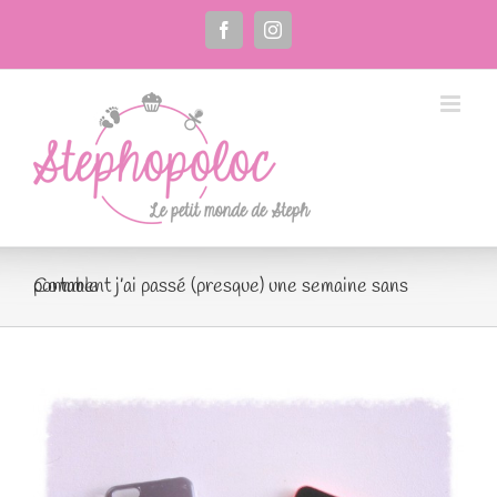
Passer
au
Facebook
Instagram
contenu
Comment j’ai passé (presque) une semaine sans portable
Voir
l'image
agrandie