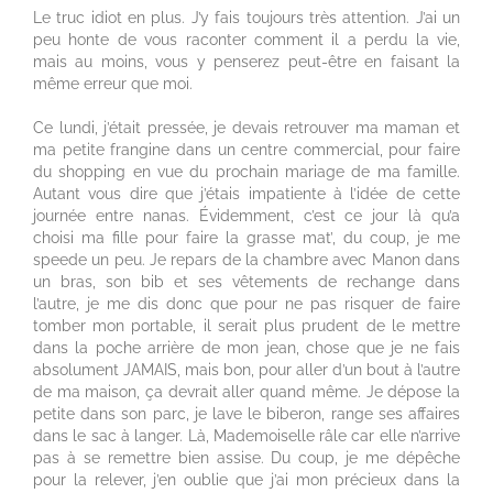
Le truc idiot en plus. J’y fais toujours très attention. J’ai un
peu honte de vous raconter comment il a perdu la vie,
mais au moins, vous y penserez peut-être en faisant la
même erreur que moi.
Ce lundi, j’était pressée, je devais retrouver ma maman et
ma petite frangine dans un centre commercial, pour faire
du shopping en vue du prochain mariage de ma famille.
Autant vous dire que j’étais impatiente à l’idée de cette
journée entre nanas. Évidemment, c’est ce jour là qu’a
choisi ma fille pour faire la grasse mat’, du coup, je me
speede un peu. Je repars de la chambre avec Manon dans
un bras, son bib et ses vêtements de rechange dans
l’autre, je me dis donc que pour ne pas risquer de faire
tomber mon portable, il serait plus prudent de le mettre
dans la poche arrière de mon jean, chose que je ne fais
absolument JAMAIS, mais bon, pour aller d’un bout à l’autre
de ma maison, ça devrait aller quand même. Je dépose la
petite dans son parc, je lave le biberon, range ses affaires
dans le sac à langer. Là, Mademoiselle râle car elle n’arrive
pas à se remettre bien assise. Du coup, je me dépêche
pour la relever, j’en oublie que j’ai mon précieux dans la