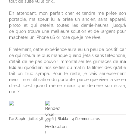
tout de suite vu le prix…
En attendant, mon parfait cher et tendre me prête son
portable, ma soeur lui a prêté un ancien, sans appareil
photo et qui s’éteint toutes les demie-heures, jusqu’à
ce qu’on trouve une meilleure solution
et de l’argent pour
m’acheter un iPhone 6S or rose que je me rêve
.
Finalement, cette expérience aura eu un peu de positif, car
ce qui m’aura le plus manqué quand j’étais sans téléphone,
c’était de ne pas pouvoir immortaliser les grimaces de
ma
fille
au quotidien, nos selfies du matin, la filmer dès qu’elle
fait un truc sympa. Pour le reste, je vais sérieusement
revoir mon utilisation du portable, parce que vivre la vie en
direct, c’est quand même mieux que derrière son écran,
non ?
Par
Steph
|
juillet 5th, 2016
|
Blabla
|
4 Commentaires