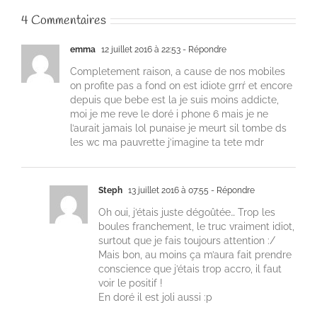
4 Commentaires
emma
12 juillet 2016 à 22:53
- Répondre
Completement raison, a cause de nos mobiles
on profite pas a fond on est idiote grrŕ et encore
depuis que bebe est la je suis moins addicte,
moi je me reve le doré i phone 6 mais je ne
l’aurait jamais lol punaise je meurt sil tombe ds
les wc ma pauvrette j’imagine ta tete mdr
Steph
13 juillet 2016 à 07:55
- Répondre
Oh oui, j’étais juste dégoûtée… Trop les
boules franchement, le truc vraiment idiot,
surtout que je fais toujours attention :/
Mais bon, au moins ça m’aura fait prendre
conscience que j’étais trop accro, il faut
voir le positif !
En doré il est joli aussi :p