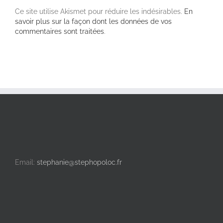
Ce site utilise Akismet pour réduire les indésirables.
En
savoir plus sur la façon dont les données de vos
commentaires sont traitées
.
Email:
stephanie@stephopoloc.fr