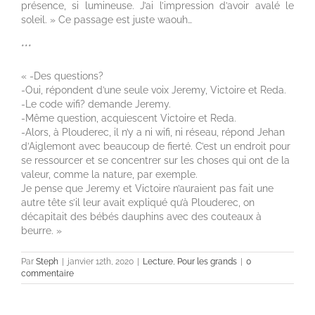
présence, si lumineuse. J’ai l’impression d’avoir avalé le
soleil. » Ce passage est juste waouh…
***
« -Des questions?
-Oui, répondent d’une seule voix Jeremy, Victoire et Reda.
-Le code wifi? demande Jeremy.
-Même question, acquiescent Victoire et Reda.
-Alors, à Plouderec, il n’y a ni wifi, ni réseau, répond Jehan
d’Aiglemont avec beaucoup de fierté. C’est un endroit pour
se ressourcer et se concentrer sur les choses qui ont de la
valeur, comme la nature, par exemple.
Je pense que Jeremy et Victoire n’auraient pas fait une
autre tête s’il leur avait expliqué qu’à Plouderec, on
décapitait des bébés dauphins avec des couteaux à
beurre. »
Par
Steph
|
janvier 12th, 2020
|
Lecture
,
Pour les grands
|
0
commentaire