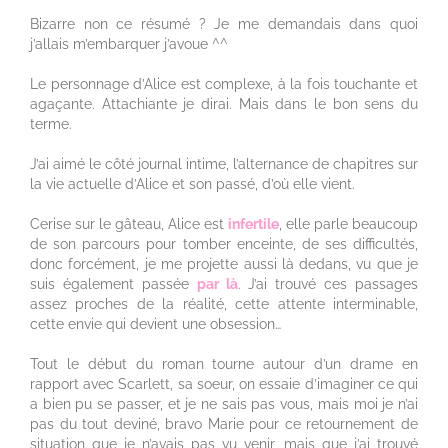
Bizarre non ce résumé ? Je me demandais dans quoi
j’allais m’embarquer j’avoue ^^
Le personnage d’Alice est complexe, à la fois touchante et
agaçante. Attachiante je dirai. Mais dans le bon sens du
terme.
J’ai aimé le côté journal intime, l’alternance de chapitres sur
la vie actuelle d’Alice et son passé, d’où elle vient.
Cerise sur le gâteau, Alice est
infertile
, elle parle beaucoup
de son parcours pour tomber enceinte, de ses difficultés,
donc forcément, je me projette aussi là dedans, vu que je
suis également passée
par là
. J’ai trouvé ces passages
assez proches de la réalité, cette attente interminable,
cette envie qui devient une obsession…
Tout le début du roman tourne autour d’un drame en
rapport avec Scarlett, sa soeur, on essaie d’imaginer ce qui
a bien pu se passer, et je ne sais pas vous, mais moi je n’ai
pas du tout deviné, bravo Marie pour ce retournement de
situation que je n’avais pas vu venir, mais que j’ai trouvé