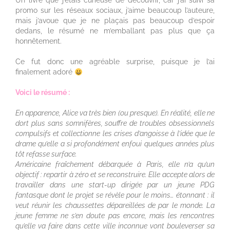
Un livre que j’étais curieuse de découvrir, car j’ai suivi sa
promo sur les réseaux sociaux, j’aime beaucoup l’auteure,
mais j’avoue que je ne plaçais pas beaucoup d’espoir
dedans, le résumé ne m’emballant pas plus que ça
honnêtement.
Ce fut donc une agréable surprise, puisque je l’ai
finalement adoré
Voici le résumé :
En apparence, Alice va très bien (ou presque). En réalité, elle ne
dort plus sans somnifères, souffre de troubles obsessionnels
compulsifs et collectionne les crises d’angoisse à l’idée que le
drame qu’elle a si profondément enfoui quelques années plus
tôt refasse surface.
Américaine fraîchement débarquée à Paris, elle n’a qu’un
objectif : repartir à zéro et se reconstruire. Elle accepte alors de
travailler dans une start-up dirigée par un jeune PDG
fantasque dont le projet se révèle pour le moins… étonnant : il
veut réunir les chaussettes dépareillées de par le monde. La
jeune femme ne s’en doute pas encore, mais les rencontres
qu’elle va faire dans cette ville inconnue vont bouleverser sa