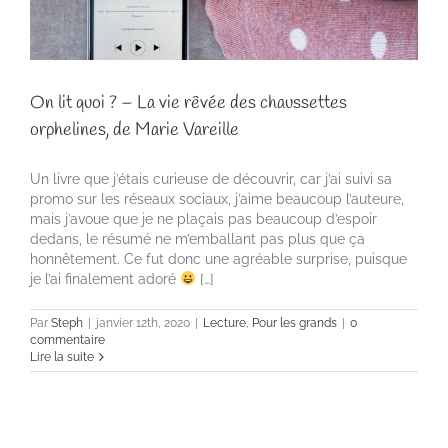
On lit quoi ? – La vie rêvée des chaussettes
orphelines, de Marie Vareille
Un livre que j’étais curieuse de découvrir, car j’ai suivi sa
promo sur les réseaux sociaux, j’aime beaucoup l’auteure,
mais j’avoue que je ne plaçais pas beaucoup d’espoir
dedans, le résumé ne m’emballant pas plus que ça
honnêtement. Ce fut donc une agréable surprise, puisque
je l’ai finalement adoré
[…]
Par
Steph
|
janvier 12th, 2020
|
Lecture
,
Pour les grands
|
0
commentaire
Lire la suite