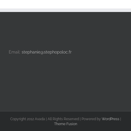
Email:
stephanie@stephopoloc.fr
Copyright 2012 Avada | All Rights Reserved | Powered by
WordPress
|
Theme Fusion