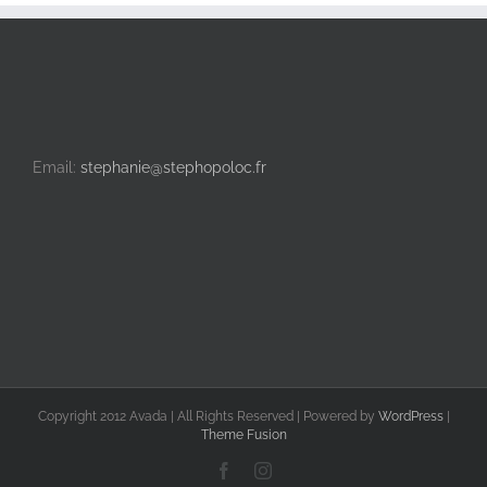
Email:
stephanie@stephopoloc.fr
Copyright 2012 Avada | All Rights Reserved | Powered by
WordPress
|
Theme Fusion
Facebook
Instagram