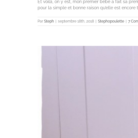
Et voilà, on y est, mon premier bébé a fait sa pre
pour la simple et bonne raison qu’elle est encore tout
Par
Steph
|
septembre 18th, 2018
|
Stephopoulette
|
7 Co