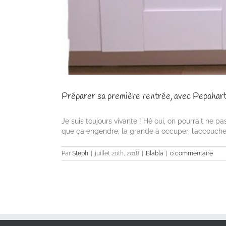
Préparer sa première rentrée, avec Pepahar
Je suis toujours vivante ! Hé oui, on pourrait ne pa
que ça engendre, la grande à occuper, l’accoucheme
Par
Steph
|
juillet 20th, 2018
|
Blabla
|
0 commentaire