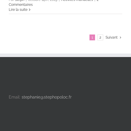
Commentaires
Lire la suite
1
2
Suivant
Email:
stephanie@stephopoloc.fr