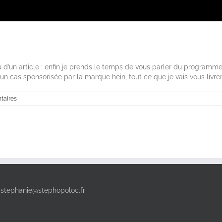
d’un article : enfin je prends le temps de vous parler du programm
 cas sponsorisée par la marque hein, tout ce que je vais vous livrer ic
taires
:
stephanie@stephopoloc.fr