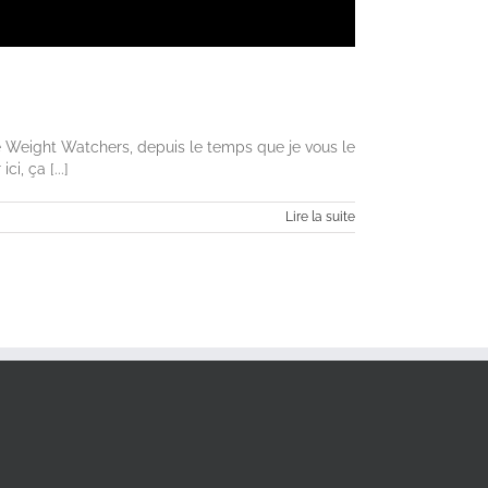
e Weight Watchers, depuis le temps que je vous le
i, ça [...]
Lire la suite