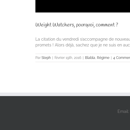
Weight Watchers, pourquoi, comment ?
La citation du vendredi s’accompagne de nouveau 
promets ! Alors déjà, sachez que je ne suis en aucun
Par
Steph
|
février 19th, 2016
|
Blabla
,
Régime
|
4 Commen
Email