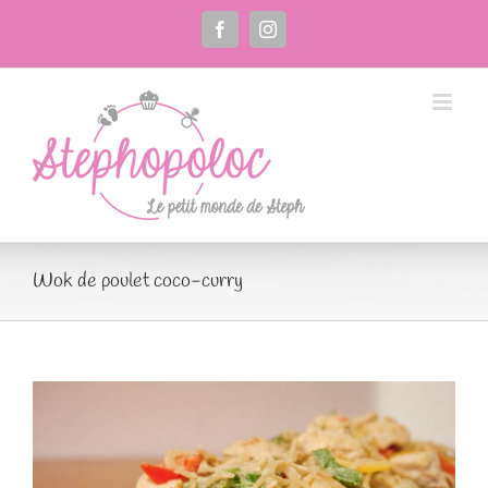
Passer
au
Facebook
Instagram
contenu
Wok de poulet coco-curry
Voir
l'image
agrandie