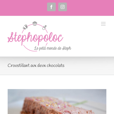
Passer
au
Facebook
Instagram
contenu
Croustillant aux deux chocolats
Voir
l'image
agrandie