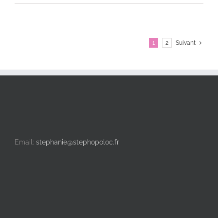
1
2
Suivant
Email:
stephanie@stephopoloc.fr