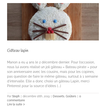
Gâteau lapin
Manon a eu 4 ans le 2 décembre dernier. Pour l’occasion,
nous lui avons réalisé un joli gâteau « Bateau pirate » pour
son anniversaire avec les cousins, mais pour les copines,
pas question de faire le même gâteau, surtout à 1 semaine
d’intervalle. Elle a donc choisi un gâteau Lapin, merci
Pinterest pour la source d’idées [...]
Par
Steph
|
décembre 16th, 2019
|
Desserts
,
Goûters
|
0
commentaire
Lire la suite