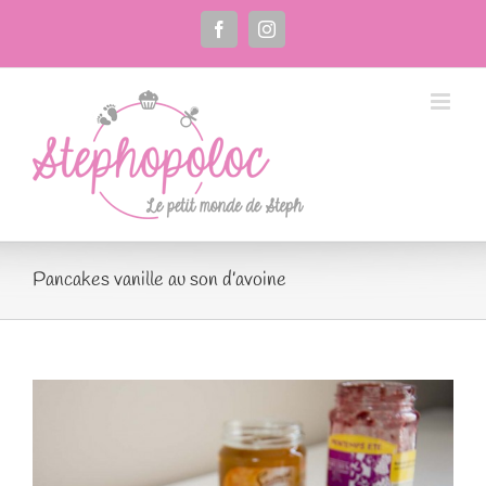
Passer
au
Facebook
Instagram
contenu
Pancakes vanille au son d’avoine
Voir
l'image
agrandie