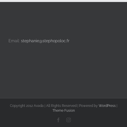
Email:
stephanie@stephopoloc.fr
Copyright 2012 Avada | All Rights Reserved | Powered by
WordPress
|
Theme Fusion
Facebook
Instagram