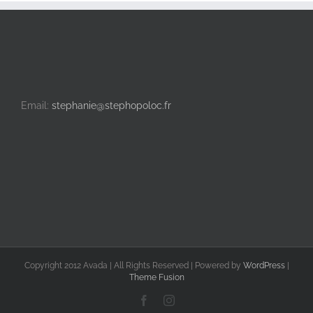
Email:
stephanie@stephopoloc.fr
Copyright 2012 Avada | All Rights Reserved | Powered by
WordPress
|
Theme Fusion
Facebook
Instagram