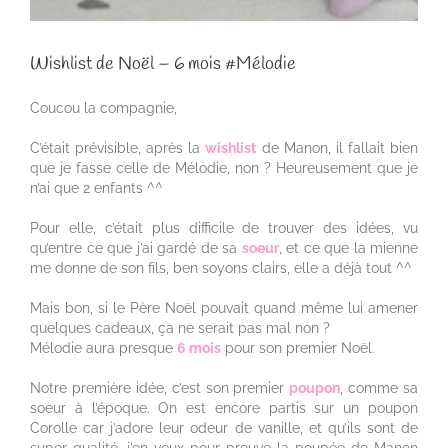
Wishlist de Noël – 6 mois #Mélodie
Coucou la compagnie,
C’était prévisible, après la
wishlist
de Manon, il fallait bien
que je fasse celle de Mélodie, non ? Heureusement que je
n’ai que 2 enfants ^^
Pour elle, c’était plus difficile de trouver des idées, vu
qu’entre ce que j’ai gardé de sa
soeur
, et ce que la mienne
me donne de son fils, ben soyons clairs, elle a déjà tout ^^
Mais bon, si le Père Noël pouvait quand même lui amener
quelques cadeaux, ça ne serait pas mal non ?
Mélodie aura presque
6 mois
pour son premier Noël.
Notre première idée, c’est son premier
poupon
, comme sa
soeur à l’époque. On est encore partis sur un poupon
Corolle car j’adore leur odeur de vanille, et qu’ils sont de
super qualité, j’en veux pour preuve la poupée de Manon