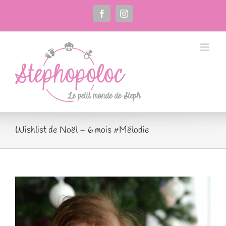
Passer
au
Facebook
Instagram
contenu
Wishlist de Noël – 6 mois #Mélodie
Voir
l'image
agrandie