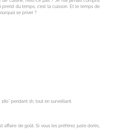
 de cuisine, n’est-ce pas ? Je n’ai jamais compris
i prend du temps, c’est la cuisson. Et le temps de
pourquoi se priver ?
180° pendant 1h, tout en surveillant.
st affaire de goût. Si vous les préférez juste dorés,