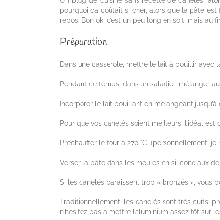
Un blog de cuisine sans recette de canelés, alors
pourquoi ça coûtait si cher, alors que la pâte es
repos. Bon ok, c’est un peu long en soit, mais au f
Préparation
Dans une casserole, mettre le lait à bouillir avec la
Pendant ce temps, dans un saladier, mélanger au fo
Incorporer le lait bouillant en mélangeant jusqu’à
Pour que vos canelés soient meilleurs, l’idéal est 
Préchauffer le four à 270 °C. (personnellement, je
Verser la pâte dans les moules en silicone aux deu
Si les canelés paraissent trop « bronzés », vous 
Traditionnellement, les canelés sont très cuits, pre
n’hésitez pas à mettre l’aluminium assez tôt sur l