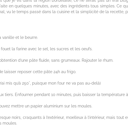
 que je vis dans la région bordelaise, ce ne serait pas un vrai blog
t faite en quelques minutes, avec des ingrédients tous simples. Ce qu
inal, vu le temps passé dans la cuisine et la simplicité de la recette, 
 vanille et le beurre.
uet la farine avec le sel, les sucres et les oeufs.
 obtention d’une pâte fluide, sans grumeaux. Rajouter le rhum.
de laisser reposer cette pâte 24h au frigo.
 n’ai mis qu’à 250°, puisque mon four ne va pas au-delà)
x tiers. Enfourner pendant 10 minutes, puis baisser la température à 
pouvez mettre un papier aluminium sur les moules.
sque noirs, craquants à l’extérieur, moelleux à l’intérieur, mais tout e
es moules.