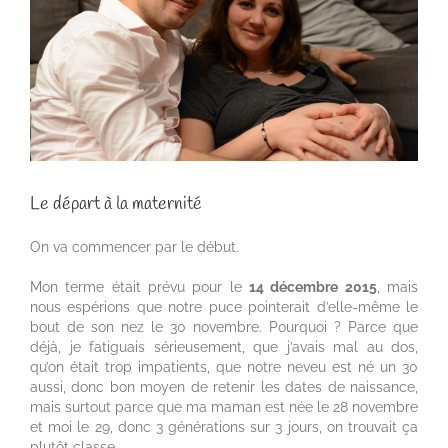
Le départ à la maternité
On va commencer par le début.
Mon terme était prévu pour le
14 décembre 2015
, mais
nous espérions que notre puce pointerait d’elle-même le
bout de son nez le 30 novembre. Pourquoi ? Parce que
déjà, je fatiguais sérieusement, que j’avais mal au dos,
qu’on était trop impatients, que notre neveu est né un 30
aussi, donc bon moyen de retenir les dates de naissance,
mais surtout parce que ma maman est née le 28 novembre
et moi le 29, donc 3 générations sur 3 jours, on trouvait ça
plutôt classe.