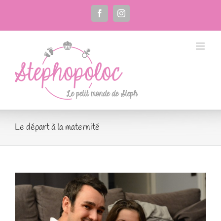
Passer
au
Facebook
Instagram
contenu
Le départ à la maternité
Voir
l'image
agrandie