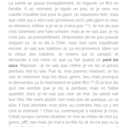
La soirée se passe tranquillement, on regarde un film en
famille. À un moment, je rigole un peu, et je sens ma
culotte mouillée (oui pour le glam, on repassera hein, mais
que celle qui a vécu une grossesse 100% jolie glam et sexy
se dénonce, même si je ne la croirai pas ^^). Je me dis que
c’est sûrement une fuite urinaire, mais je ne sais pas, je n’y
crois pas, un pressentiment, l’impression de ne pas pouvoir
stopper ça. Je le dis à Chéri, mais bon sans inquiétude
encore. Je vais aux toilettes, et ça recommence. Idem sur
le retour des toilettes. Je reviens sur le canapé, et
demande à ma mère ce que ça fait quand on
perd les
eaux
. Réponse : je ne sais pas chérie, je ne les ai jamais
perdues moi tu sais. Puis là, mes parents réalisent. Je les
vois se redresser tous les deux, genre, heu, mais pourquoi
tu demandes ça là maintenant en plein film ?? Et je leur dis
qu’il me semble que je les ai perdues, mais en faible
quantité, donc je ne suis pas sûre de moi. J’ai adoré voir
leur tête. Ma mère plutôt, non mais pas de panique, ça va
aller, il faut attendre, mon père, au contraire, heu, ça y est
c’est le moment ? Chéri lui, commençait à réaliser je crois.
C’était sympa comme situation, et moi au milieu de tout ça,
genre, pfff, non mais j’ai mal à la tête là, et on n’a pas vu la