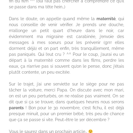
fin du film ^^ (oui faut pas chercher à comprendre ce qu’il
se passe dans ma tête hein…)
Dans le doute, on appelle quand même la
maternité
, qui
nous conseille de venir vérifier. Je prends une douche,
m’allonge un petit quart d’heure dans le noir, car
évidemment ma migraine est carabinée, j’envoie des
messages à mes soeurs pour les prévenir (grrr elles
dorment déjà) et on part enfin, très tranquillement, même
pas paniqués. Qui l’eut cru ? ^^ Pour le coup, j’aurai eu un
départ à la maternité comme dans les films, perdre les
eaux, ça n’arrive pas si souvent qu’on le pense, donc j’étais
plutôt contente, un peu excitée.
Sur le trajet, j’ai une serviette sur le siège pour ne pas
tâcher la voiture, merci Papa. On discute avec mon mari,
on est un peu perturbés, on ne réalise pas vraiment. On se
dit que si ça se trouve, dans quelques heures nous serons
parents
! Bon pour le 30 novembre, c’est fichu, il est déjà
presque minuit, pour un premier bébé, très peu de chance
que ça se passe si vite. Peut-être le 1er décembre ?
Vous le saurez dans un prochain article…