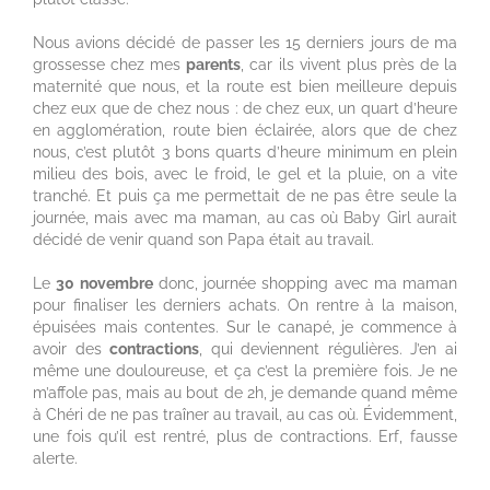
Nous avions décidé de passer les 15 derniers jours de ma
grossesse chez mes
parents
, car ils vivent plus près de la
maternité que nous, et la route est bien meilleure depuis
chez eux que de chez nous : de chez eux, un quart d’heure
en agglomération, route bien éclairée, alors que de chez
nous, c’est plutôt 3 bons quarts d’heure minimum en plein
milieu des bois, avec le froid, le gel et la pluie, on a vite
tranché. Et puis ça me permettait de ne pas être seule la
journée, mais avec ma maman, au cas où Baby Girl aurait
décidé de venir quand son Papa était au travail.
Le
30 novembre
donc, journée shopping avec ma maman
pour finaliser les derniers achats. On rentre à la maison,
épuisées mais contentes. Sur le canapé, je commence à
avoir des
contractions
, qui deviennent régulières. J’en ai
même une douloureuse, et ça c’est la première fois. Je ne
m’affole pas, mais au bout de 2h, je demande quand même
à Chéri de ne pas traîner au travail, au cas où. Évidemment,
une fois qu’il est rentré, plus de contractions. Erf, fausse
alerte.