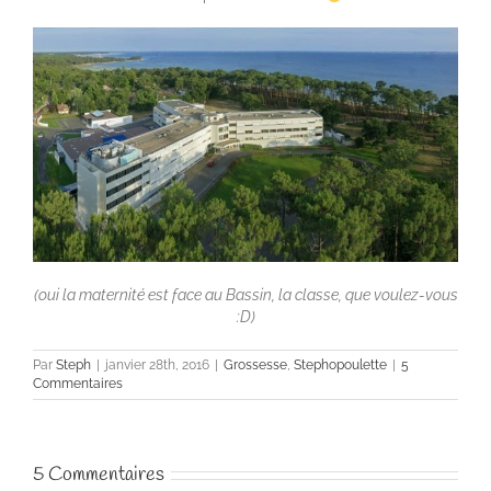
(oui la maternité est face au Bassin, la classe, que voulez-vous
:D)
Par
Steph
|
janvier 28th, 2016
|
Grossesse
,
Stephopoulette
|
5
Commentaires
5 Commentaires