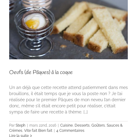
Oeufs (de Pâques) à la coque
Un an déjà que cette recette attend patiemment dans mes
brouillons, il était temps que je vous la poste non ? Je l’ai
réalisée pour le premier Pâques de mon neveu l’an dernier
donc, même s’il était encore petit pour réaliser, c’était
sympa de faire une recette à thème. […]
Par
Steph
|
mars 22nd, 2016
|
Cuisine
,
Desserts
,
Goûters
,
Sauces &
Crèmes
,
Vite fait Bien fait
|
4 Commentaires
Lire la suite