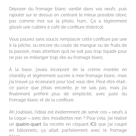
Déposer du fromage blanc vanillé dans vos oeufs, puis
rajouter sur le dessus en centrant le mieux possible (donc
pas comme moi sur la photo, hum… Ça a légèrement
glissé) une cuillère à café de confiture d’abricot.
Vous pouvez sans soucis remplacer cette confiture par une
à la pêche, ou encore du coulis de mangue ou de fruits de
la passion, mais attention qu’il ne soit pas trop liquide pour
ne pas se mélanger trop vite au fromage blanc.
À la base, j’avais incorporé de la crème montée en
chantilly et légèrement sucrée à mon fromage blanc, mais
j’ai trouvé ça écoeurant pour tout vous dire. Peut-être était-
ce parce que j’étais enceinte, je ne sais pas, mais j’ai
finalement préféré plus de simplicité, avec juste du
fromage blanc et de la confiture.
Ah j’oubliais, l’idéal est évidemment de servir ces « oeufs à
la coque » avec des mouillettes non ? Pour cela, j’ai réalisé
un
quatre-quart
(la recette en cliquant
ICI
) que j’ai coupé
en bâtonnets, ça allait parfaitement avec le fromage