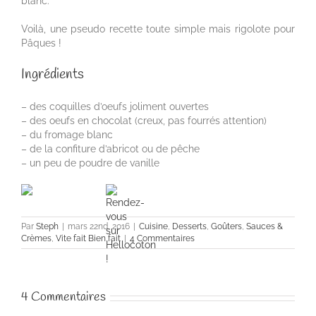
blanc.
Voilà, une pseudo recette toute simple mais rigolote pour
Pâques !
Ingrédients
– des coquilles d’oeufs joliment ouvertes
– des oeufs en chocolat (creux, pas fourrés attention)
– du fromage blanc
– de la confiture d’abricot ou de pêche
– un peu de poudre de vanille
Par
Steph
|
mars 22nd, 2016
|
Cuisine
,
Desserts
,
Goûters
,
Sauces &
Crèmes
,
Vite fait Bien fait
|
4 Commentaires
4 Commentaires