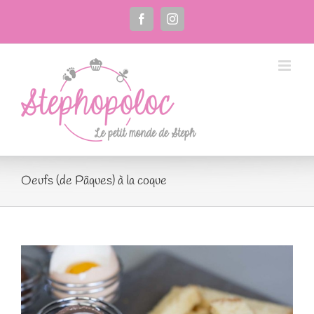
Passer
au
Facebook
Instagram
contenu
Oeufs (de Pâques) à la coque
Voir
l'image
agrandie