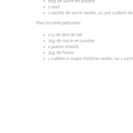
60g de sucre en poudre
1 oeuf
1 sachet de sucre vanillé, ou une cuillère d
Pour la crème pâtissière :
1/4 de litre de lait
75g de sucre en poudre
2 jaunes d’oeufs
25g de farine
1 cuillère à soupe d’arôme vanille, ou 1 sach