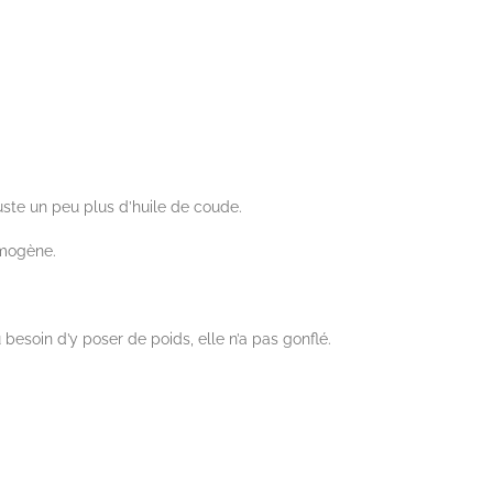
uste un peu plus d’huile de coude.
homogène.
 besoin d’y poser de poids, elle n’a pas gonflé.