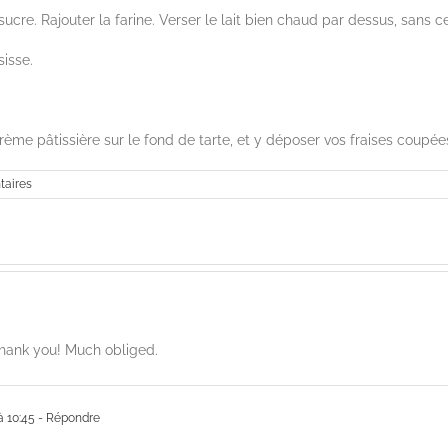
sucre. Rajouter la farine. Verser le lait bien chaud par dessus, sans c
sisse.
crème pâtissière sur le fond de tarte, et y déposer vos fraises coupée
aires
 thank you! Much obliged.
à 10:45
- Répondre