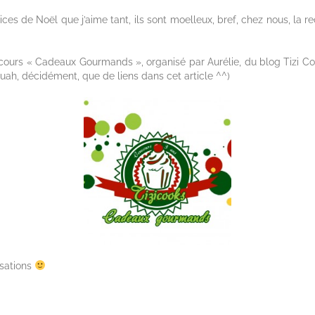
ices de Noël que j’aime tant, ils sont moelleux, bref, chez nous, la 
oncours « Cadeaux Gourmands », organisé par Aurélie, du blog Tizi C
ouah, décidément, que de liens dans cet article ^^)
isations