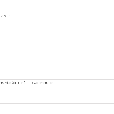
ais…) :
ers
,
Vite fait Bien fait
|
1 Commentaire