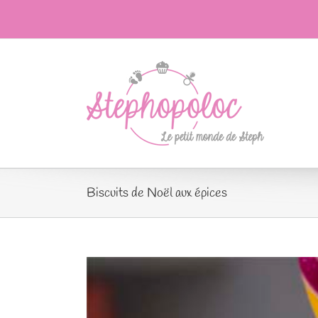
Passer
au
contenu
Biscuits de Noël aux épices
Voir
l'image
agrandie