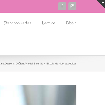
Facebook
Instagram
Stephopoulettes
Lecture
Blabla
sine
Desserts
Goûters
Vite fait Bien fait
Biscuits de Noël aux épices