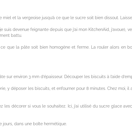
miel et la vergeoise jusqu’à ce que le sucre soit bien dissout. Laisser
e suis devenue feignante depuis que j’ai mon KitchenAid, j’avoue), ver
ement battu.
à ce que la pâte soit bien homogène et ferme. La rouler alors en bo
 pâte sur environ 3 mm d’épaisseur. Découper les biscuits à l’aide d’em
ie, y déposer les biscuits, et enfourner pour 8 minutes. Chez moi, il 
z les décorer si vous le souhaitez. Ici, j’ai utilisé du sucre glace a
e jours, dans une boîte hermétique.