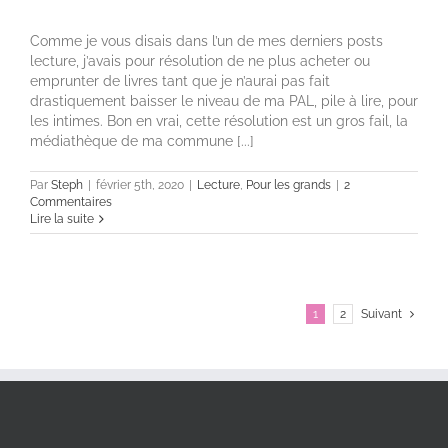
Comme je vous disais dans l’un de mes derniers posts
lecture, j’avais pour résolution de ne plus acheter ou
emprunter de livres tant que je n’aurai pas fait
drastiquement baisser le niveau de ma PAL, pile à lire, pour
les intimes. Bon en vrai, cette résolution est un gros fail, la
médiathèque de ma commune [...]
Par
Steph
|
février 5th, 2020
|
Lecture
,
Pour les grands
|
2
Commentaires
Lire la suite
1
2
Suivant